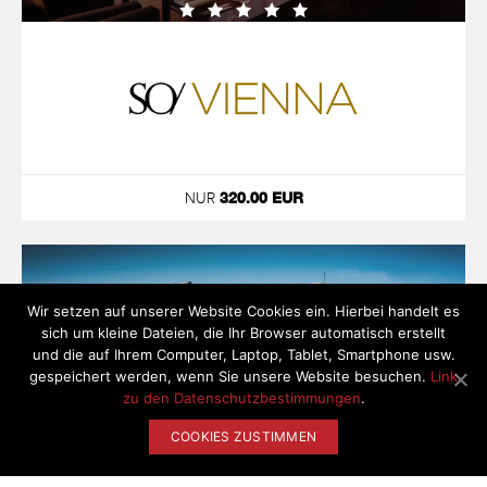
NUR
320.00 EUR
Wir setzen auf unserer Website Cookies ein. Hierbei handelt es
sich um kleine Dateien, die Ihr Browser automatisch erstellt
und die auf Ihrem Computer, Laptop, Tablet, Smartphone usw.
gespeichert werden, wenn Sie unsere Website besuchen.
Link
zu den Datenschutzbestimmungen
.
COOKIES ZUSTIMMEN