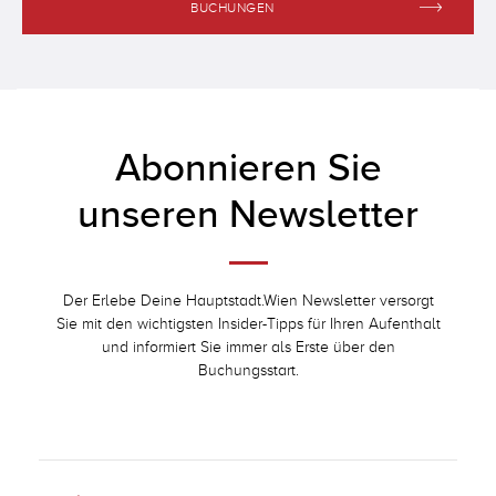
BUCHUNGEN
6
4
4
4
8
7
5
5
5
9
8
6
6
6
Abonnieren Sie
9
7
7
7
unseren Newsletter
8
8
8
9
9
9
Der Erlebe Deine Hauptstadt.Wien Newsletter versorgt
Sie mit den wichtigsten Insider-Tipps für Ihren Aufenthalt
und informiert Sie immer als Erste über den
Buchungsstart.