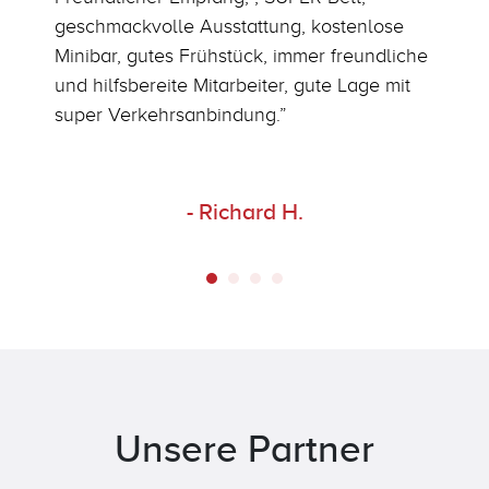
geschmackvolle Ausstattung, kostenlose
mi
Minibar, gutes Frühstück, immer freundliche
Sc
und hilfsbereite Mitarbeiter, gute Lage mit
ei
super Verkehrsanbindung.”
ei
be
Ab
to
- Richard H.
al
ka
Ja
Unsere Partner