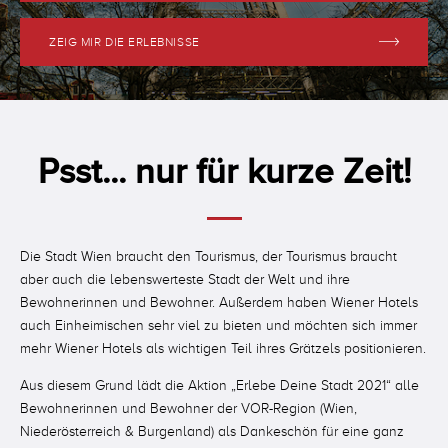
ZEIG MIR DIE ERLEBNISSE
,
Psst... nur für kurze Zeit!
.
,
-
.
Die Stadt Wien braucht den Tourismus, der Tourismus braucht
,
+
-
aber auch die lebenswerteste Stadt der Welt und ihre
Bewohnerinnen und Bewohner. Außerdem haben Wiener Hotels
.
0
+
auch Einheimischen sehr viel zu bieten und möchten sich immer
mehr Wiener Hotels als wichtigen Teil ihres Grätzels positionieren.
-
1
,
0
Aus diesem Grund lädt die Aktion „Erlebe Deine Stadt 2021“ alle
Bewohnerinnen und Bewohner der VOR-Region (Wien,
+
2
.
1
Niederösterreich & Burgenland) als Dankeschön für eine ganz