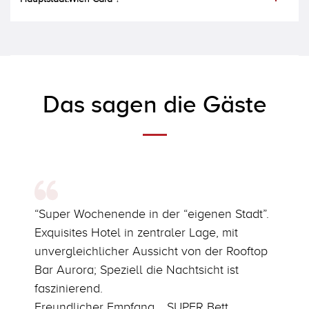
Das sagen die Gäste
n
“Super Wochenende in der “eigenen Stadt”.
Es
Exquisites Hotel in zentraler Lage, mit
Nm
unvergleichlicher Aussicht von der Rooftop
un
auf
Bar Aurora; Speziell die Nachtsicht ist
ei
faszinierend.
üb
uf
Freundlicher Empfang, , SUPER Bett,
be