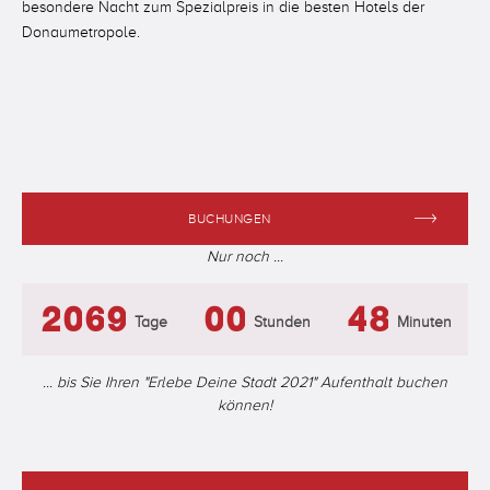
besondere Nacht zum Spezialpreis in die besten Hotels der
,
0
3
-
2
Donaumetropole.
.
1
4
+
3
-
,
2
5
,
,
0
4
+
.
3
6
.
.
1
5
0
-
4
7
-
-
2
6
BUCHUNGEN
Nur noch ...
1
+
5
8
+
+
3
7
2
0
6
9
0
0
4
8
Tage
Stunden
Minuten
3
1
7
1
1
5
9
... bis Sie Ihren "Erlebe Deine Stadt 2021" Aufenthalt buchen
können!
4
2
8
2
2
6
5
3
9
3
3
7