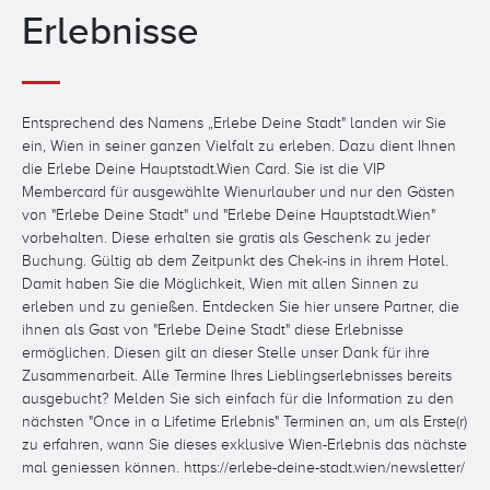
Die Welthauptstadt der Musik und Kultur hat auch
Erlebnisse
in diesem Sommer viel zu bieten.
Von den Schloss Schönbrunn-Konzerten, über das
Haus der Musik bis zum kunsthistorischen Museum
Entsprechend des Namens „Erlebe Deine Stadt" landen wir Sie
oder dem MAK.
ein, Wien in seiner ganzen Vielfalt zu erleben. Dazu dient Ihnen
Viele Musik-, Museen und Sightseeing-
die Erlebe Deine Hauptstadt.Wien Card. Sie ist die VIP
Attraktionen erwarten Sie als Erlebe Deine
Membercard für ausgewählte Wienurlauber und nur den Gästen
Hauptstadt.Wien-Card VIP-Gast mit speziellen
von "Erlebe Deine Stadt" und "Erlebe Deine Hauptstadt.Wien"
vorbehalten. Diese erhalten sie gratis als Geschenk zu jeder
Erlebnissen und besonderen Vorteilen, wie zB.
Buchung. Gültig ab dem Zeitpunkt des Chek-ins in ihrem Hotel.
20% Rabatt auf Karten und Eintrittspreise oder
Damit haben Sie die Möglichkeit, Wien mit allen Sinnen zu
anderes
.
erleben und zu genießen. Entdecken Sie hier unsere Partner, die
ihnen als Gast von "Erlebe Deine Stadt" diese Erlebnisse
Entdecken Sie die kunstvollen Erlebnisse, die Sie
ermöglichen. Diesen gilt an dieser Stelle unser Dank für ihre
bei den Partnern der Erlebe Deine
Zusammenarbeit. Alle Termine Ihres Lieblingserlebnisses bereits
Hauptstadt.Wien Card aus den Bereichen Musik,
ausgebucht? Melden Sie sich einfach für die Information zu den
Museen und Sightseeing etwarten.
nächsten "Once in a Lifetime Erlebnis" Terminen an, um als Erste(r)
zu erfahren, wann Sie dieses exklusive Wien-Erlebnis das nächste
mal geniessen können. https://erlebe-deine-stadt.wien/newsletter/