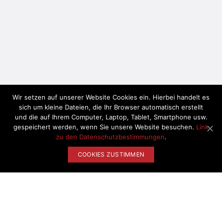
Erlebnisse
Blog
Partner
Gewinnspiel
Newsletter Anmeldung
Wir setzen auf unserer Website Cookies ein. Hierbei handelt es
Support
sich um kleine Dateien, die Ihr Browser automatisch erstellt
und die auf Ihrem Computer, Laptop, Tablet, Smartphone usw.
gespeichert werden, wenn Sie unsere Website besuchen.
Link
Impressum
zu den Datenschutzbestimmungen
.
Datenschutz
COOKIES ZUSTIMMEN
Schließen
Nutzungsbedingungen