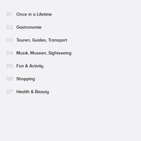
01
Zeig mir die Erlebnisse
Once in a Lifetime
02
Gastronomie
03
Touren, Guides, Transport
04
Musik, Museen, Sightseeing
05
Fun & Activity
06
Shopping
07
Health & Beauty
Mag. Martin Lenikus
Hotelier und Winzer
„Grinzing bietet den idealen Ausgangspunkt für eine
Wanderung am Nussberg, dem bekanntesten Weinberg
Wiens. Dort wächst ein großer Teil unserer Weintrauben.