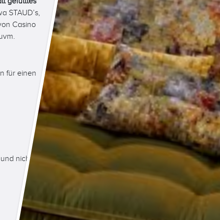
ll gefülltes
wa STAUD’s,
 von Casino
 uvm.
 für einen
und nicht in