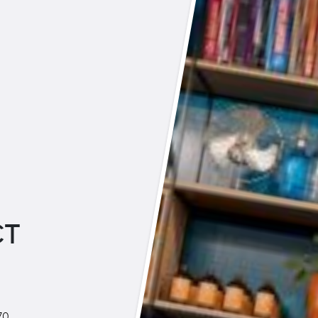
CT
70