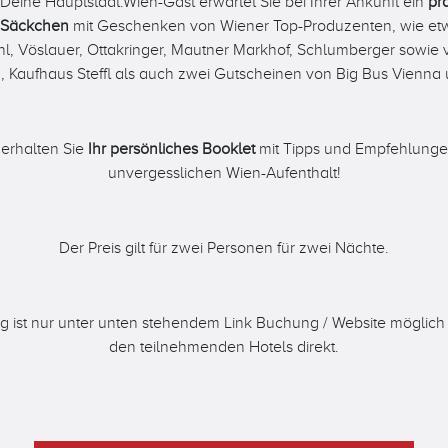
 Deine Hauptstadt.Wien-Gast erwartet Sie bei Ihrer Ankunft ein
pra
-Säckchen
mit Geschenken von Wiener Top-Produzenten, wie et
nl, Vöslauer, Ottakringer, Mautner Markhof, Schlumberger sowie
, Kaufhaus Steffl als auch zwei Gutscheinen von Big Bus Vienna
 erhalten Sie
Ihr persönliches Booklet
mit Tipps und Empfehlungen
unvergesslichen Wien-Aufenthalt!
Der Preis gilt für zwei Personen für zwei Nächte.
 ist nur unter unten stehendem Link Buchung / Website möglich 
den teilnehmenden Hotels direkt.