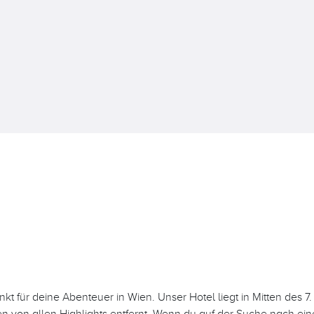
nkt für deine Abenteuer in Wien. Unser Hotel liegt in Mitten des 7
 von allen Highlights entfernt. Wenn du auf der Suche nach ein