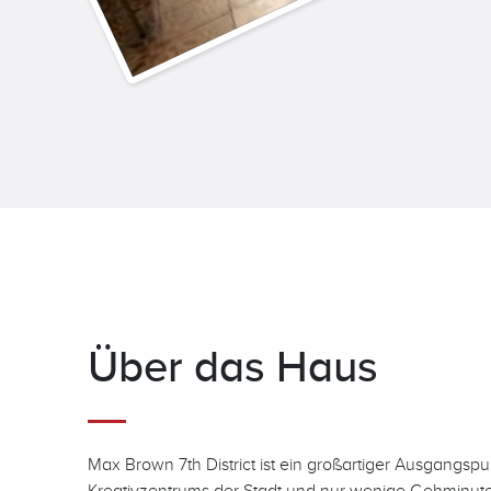
Über das Haus
Max Brown 7th District ist ein großartiger Ausgangspu
Kreativzentrums der Stadt und nur wenige Gehminuten