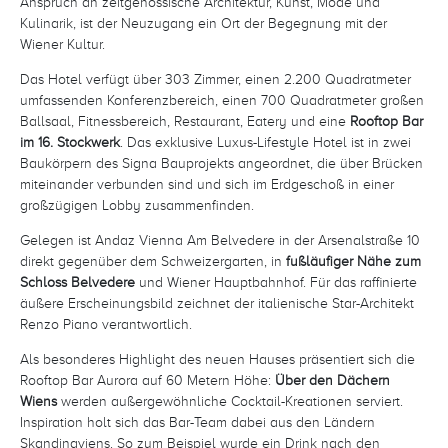
Anspruch an zeitgenössische Architektur, Kunst, Mode und
Kulinarik, ist der Neuzugang ein Ort der Begegnung mit der
Wiener Kultur.
Das Hotel verfügt über 303 Zimmer, einen 2.200 Quadratmeter
umfassenden Konferenzbereich, einen 700 Quadratmeter großen
Ballsaal, Fitnessbereich, Restaurant, Eatery und eine
Rooftop Bar
im 16. Stockwerk
. Das exklusive Luxus-Lifestyle Hotel ist in zwei
Baukörpern des Signa Bauprojekts angeordnet, die über Brücken
miteinander verbunden sind und sich im Erdgeschoß in einer
großzügigen Lobby zusammenfinden.
Gelegen ist Andaz Vienna Am Belvedere in der Arsenalstraße 10
direkt gegenüber dem Schweizergarten, in
fußläufiger Nähe zum
Schloss Belvedere
und Wiener Hauptbahnhof. Für das raffinierte
äußere Erscheinungsbild zeichnet der italienische Star-Architekt
Renzo Piano verantwortlich.
Als besonderes Highlight des neuen Hauses präsentiert sich die
Rooftop Bar Aurora auf 60 Metern Höhe:
Über den Dächern
Wiens
werden außergewöhnliche Cocktail-Kreationen serviert.
Inspiration holt sich das Bar-Team dabei aus den Ländern
Skandinaviens. So zum Beispiel wurde ein Drink nach den