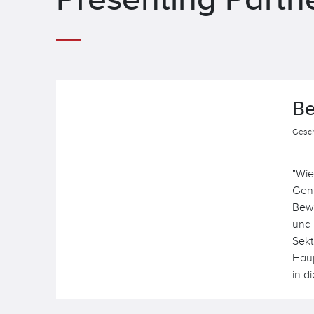
Be
Gesch
"Wie
Geni
Bewu
und 
Sekt
Haup
in d