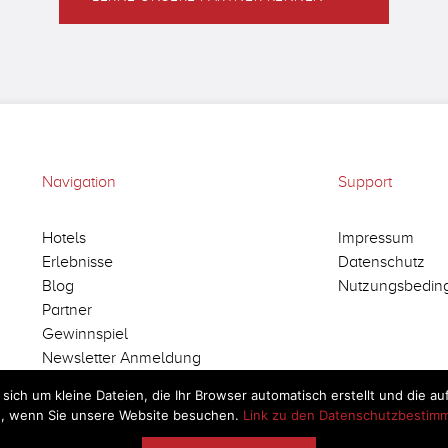
Navigation
Support
Hotels
Impressum
Erlebnisse
Datenschutz
Blog
Nutzungsbedin
Partner
Gewinnspiel
Newsletter Anmeldung
 sich um kleine Dateien, die Ihr Browser automatisch erstellt und die 
, wenn Sie unsere Website besuchen.
Link zu den Datenschutzbesti