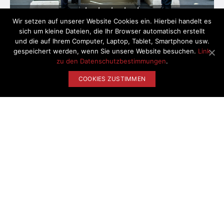
Wir setzen auf unserer Website Cookies ein. Hierbei handelt es
sich um kleine Dateien, die Ihr Browser automatisch erstellt
und die auf Ihrem Computer, Laptop, Tablet, Smartphone usw.
gespeichert werden, wenn Sie unsere Website besuchen.
Link
zu den Datenschutzbestimmungen
.
COOKIES ZUSTIMMEN
NUR
490.00 EUR