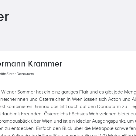
er
ermann Krammer
äftsführer Donauturm
 Wiener Sommer hat ein einzigartiges Flair und es gibt jede Men
rreicherinnen und Österreicher. In Wien lassen sich Action und
ekt kombinieren. Genau das trifft auch auf den Donauturm zu – e
Urlaub mit Freunden: Österreichs höchstes Wahrzeichen bietet 
ramaausblick über Wien und ist ein idealer Ausgangspunkt, um 
en zu entdecken. Einfach den Blick über die Metropole schweife
ehen.Kulinarische Höhenflüge erwarten Sie auf 170 Meter Höhe in