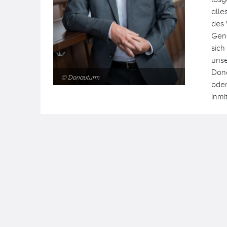
alle
des 
Geni
sich
unse
Dona
© Donauturm
oder
inmi