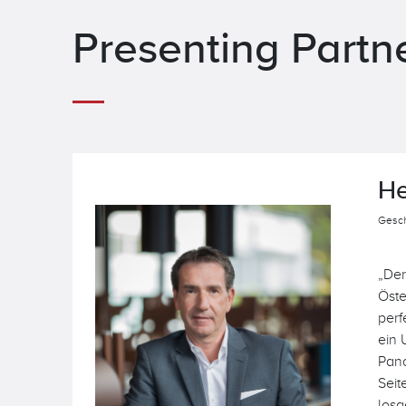
Presenting Partn
H
Gesch
„Der
Öste
perf
ein 
Pano
Seit
losg