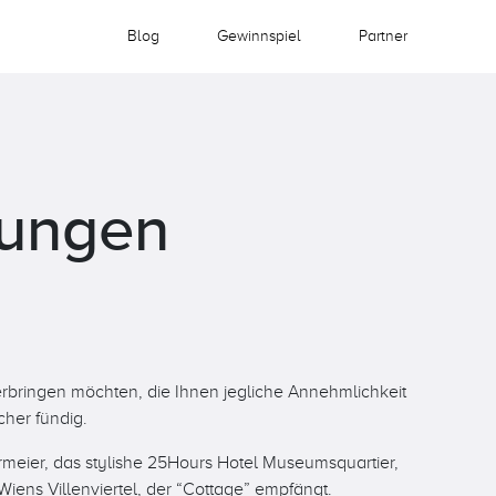
Blog
Gewinnspiel
Partner
kungen
rbringen möchten, die Ihnen jegliche Annehmlichkeit
cher fündig.
meier, das stylishe 25Hours Hotel Museumsquartier,
iens Villenviertel, der “Cottage” empfängt.