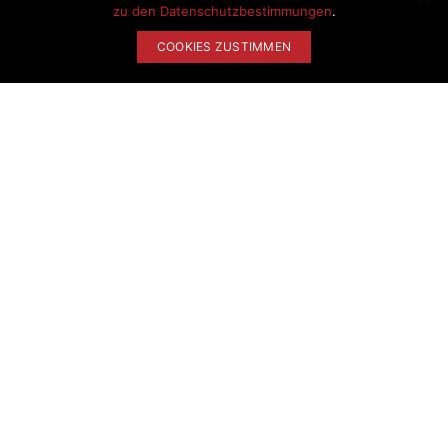
zu den Datenschutzbestimmungen
.
COOKIES ZUSTIMMEN
Hotels, die Ihnen gefallen
könnten