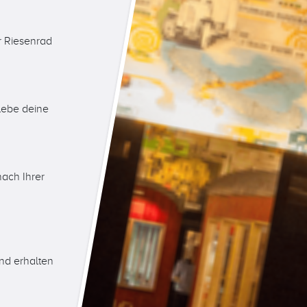
r Riesenrad
.
lebe deine
ach Ihrer
nd erhalten