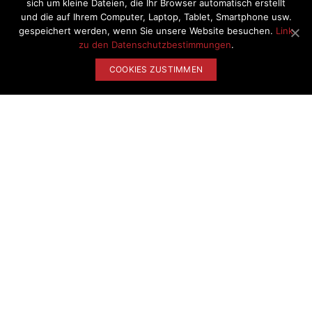
sich um kleine Dateien, die Ihr Browser automatisch erstellt
gefallen könnten
und die auf Ihrem Computer, Laptop, Tablet, Smartphone usw.
gespeichert werden, wenn Sie unsere Website besuchen.
Link
zu den Datenschutzbestimmungen
.
COOKIES ZUSTIMMEN
© KHM-Museumsverband