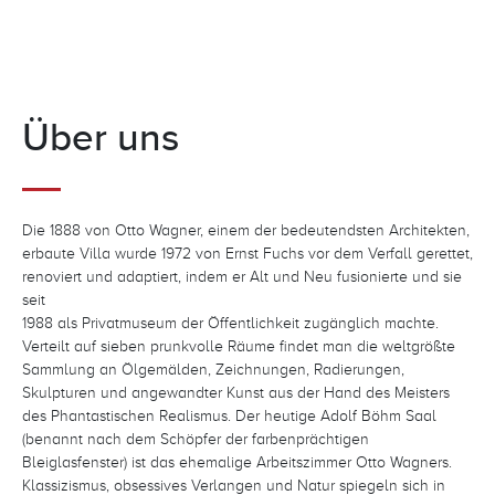
Über uns
Die 1888 von Otto Wagner, einem der bedeutendsten Architekten,
erbaute Villa wurde 1972 von Ernst Fuchs vor dem Verfall gerettet,
renoviert und adaptiert, indem er Alt und Neu fusionierte und sie
seit
1988 als Privatmuseum der Öffentlichkeit zugänglich machte.
Verteilt auf sieben prunkvolle Räume findet man die weltgrößte
Sammlung an Ölgemälden, Zeichnungen, Radierungen,
Skulpturen und angewandter Kunst aus der Hand des Meisters
des Phantastischen Realismus. Der heutige Adolf Böhm Saal
(benannt nach dem Schöpfer der farbenprächtigen
Bleiglasfenster) ist das ehemalige Arbeitszimmer Otto Wagners.
Klassizismus, obsessives Verlangen und Natur spiegeln sich in