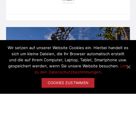
Wir setzen auf unserer Website Cookies ein. Hierbei handelt es
sich um kleine Dateien, die Ihr Browser automatisch erstellt
und die auf Ihrem Computer, Laptop, Tablet, Smartphone usw.
gespeichert werden, wenn Sie unsere Website besuchen.
Link
zu den Datenschutzbestimmungen
.
COOKIES ZUSTIMMEN